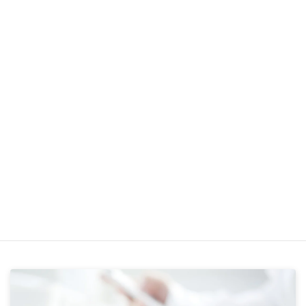
個別の雇用契約等に基づいて所定内賃金を算出する場合
で、所定労働時間が１週間単位で定められている場合、
所定内賃金をどのように算出すればよいか。
日給や時間給によって賃金が定められている場合は、ど
のように算出すればよいか。
短時間労働者として届出を行った場合「所定内賃金が月
額8.8万円以上」に該当するかどうかは、各労働者につ
いて毎月確認する必要があるのか。また、被保険者資格
を取得後に所定内賃金が月額8.8万円未満となった場合
は、被保険者資格は喪失するのか。
業務案内